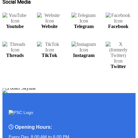
Social Media
Youtube
Website
Telegram
Facebook
សម្រាប់បងប្អូនមានតម្រូវការ UPS អាចរកបាន
នៅ PSC COMPUTER
Threads
TikTok
Instagram
ត្រៀមខ្លួនហើយនៅ?? ដូចអ្នកណាខ្លះចេញ
Twitter
មុខមក!!!!!!!
ASUS PROART P16
Opening Hours:
Every Day, 8:00 AM to 6:00 PM.
អ្នកលក់កំពូលចេះ ប៉ះ ភ្ញៀវកំពូលឆ្លាត