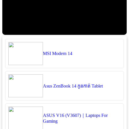
MSI Modern 14
Asus ZenBook 14 កូនកាត់ Tablet
ASUS V16 (V3607)｜Laptops For
Gaming