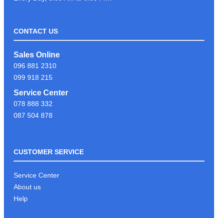
CONTACT US
LIKE & FOLLOW PAGE PSC
Sales Online
COMPUTER ដើម្បីទទួលបានព័ត៍មាន
096 881 2310
បច្ចេកវិទ្យាថ្មីៗបានមុនគេ
099 918 215
Service Center
078 888 332
អរគុណអតិថិជនដែរបានទុក្ខចិត្ត PSC
087 504 878
COMPUTER
CUSTOMER SERVICE
KEYBOARD GAMING G213
Service Center
About us
Help