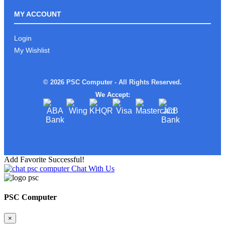
ROG ALLY Xអាចមក Test ផ្ទាល់នៅ PSC
COMPUTER បាន
MY ACCOUNT
Login
My Wishlist
រាល់ការទិញផលិតផល ពី PSC
COMPUTERលោកអ្នកនឹងទទួលបាន
© 2026 PSC Computer - All Rights Reserved.
We Accept:
ស្តើងស្រាលតែខ្លាំង!
Add Favorite Successful!
Chat With Us
Limited edition MSI STEAL16 Mercedes
AMG Moto Sport
PSC Computer
×