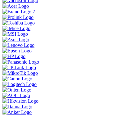
ទិញ 1 បាន 3 ចង់បានផលិតផលគុណភាព
ខ្ពស់ធន់ប្រើបានយូអាចមក Brand Lenovo
ទាំងនេះបាន
MSI Vector 17 HXខ្លាំងសាហាវសម្រាប់អ្នក
ចង់បានយកទៅ លេង Game កាត់តវីដេអូ
ឌីស្សាញ គូសប្លង់ គឺអេមតែម្តង
ប្រូម៉ូសិនអ៊ុំទូក 2024
LENOVO LEGION 5 IRX9