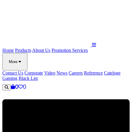
Home
Products
About Us
Promotion
Services
More
Contact Us
Corporate
Video
News
Careers
Reference
Cateloge
Gaming
Black List
0
0