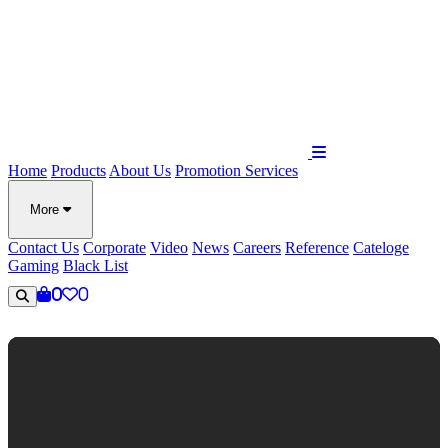
Home
Products
About Us
Promotion
Services
More
Contact Us
Corporate
Video
News
Careers
Reference
Cateloge
Gaming
Black List
0
0