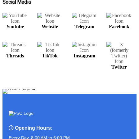
Social Media
Youtube
Website
Telegram
Facebook
សម្រាប់បងប្អូនមានតម្រូវការ UPS អាចរកបាន
នៅ PSC COMPUTER
Threads
TikTok
Instagram
ត្រៀមខ្លួនហើយនៅ?? ដូចអ្នកណាខ្លះចេញ
Twitter
មុខមក!!!!!!!
ASUS PROART P16
Opening Hours:
Every Day, 8:00 AM to 6:00 PM.
អ្នកលក់កំពូលចេះ ប៉ះ ភ្ញៀវកំពូលឆ្លាត