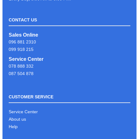
CONTACT US
LIKE & FOLLOW PAGE PSC
Sales Online
COMPUTER ដើម្បីទទួលបានព័ត៍មាន
096 881 2310
បច្ចេកវិទ្យាថ្មីៗបានមុនគេ
099 918 215
Service Center
078 888 332
អរគុណអតិថិជនដែរបានទុក្ខចិត្ត PSC
087 504 878
COMPUTER
CUSTOMER SERVICE
KEYBOARD GAMING G213
Service Center
About us
Help