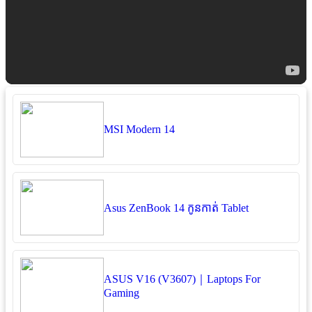
MSI Modern 14
Asus ZenBook 14 កូនកាត់ Tablet
ASUS V16 (V3607)｜Laptops For
Gaming