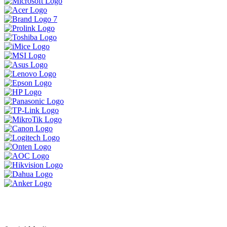
ទិញ 1 បាន 3 ចង់បានផលិតផលគុណភាព
ខ្ពស់ធន់ប្រើបានយូអាចមក Brand Lenovo
ទាំងនេះបាន
MSI Vector 17 HXខ្លាំងសាហាវសម្រាប់អ្នក
ចង់បានយកទៅ លេង Game កាត់តវីដេអូ
ឌីស្សាញ គូសប្លង់ គឺអេមតែម្តង
ប្រូម៉ូសិនអ៊ុំទូក 2024
LENOVO LEGION 5 IRX9