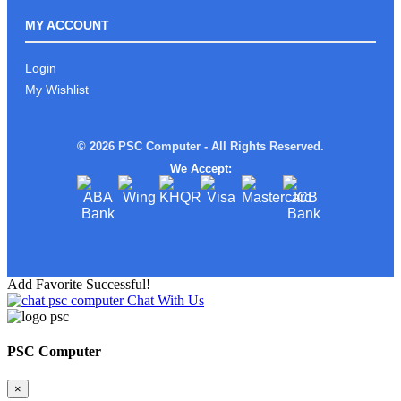
ROG ALLY Xអាចមក Test ផ្ទាល់នៅ PSC
COMPUTER បាន
MY ACCOUNT
Login
My Wishlist
រាល់ការទិញផលិតផល ពី PSC
COMPUTERលោកអ្នកនឹងទទួលបាន
© 2026 PSC Computer - All Rights Reserved.
We Accept:
ស្តើងស្រាលតែខ្លាំង!
Add Favorite Successful!
Chat With Us
Limited edition MSI STEAL16 Mercedes
AMG Moto Sport
PSC Computer
×