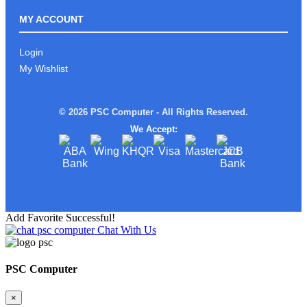
ROG ALLY Xអាចមក Test ផ្ទាល់នៅ PSC
COMPUTER បាន
MY ACCOUNT
Login
My Wishlist
រាល់ការទិញផលិតផល ពី PSC
COMPUTERលោកអ្នកនឹងទទួលបាន
© 2026 PSC Computer - All Rights Reserved.
We Accept:
ស្តើងស្រាលតែខ្លាំង!
Add Favorite Successful!
Chat With Us
Limited edition MSI STEAL16 Mercedes
AMG Moto Sport
PSC Computer
×