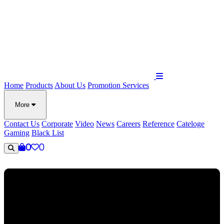
Home
Products
About Us
Promotion
Services
More
Contact Us
Corporate
Video
News
Careers
Reference
Cateloge
Gaming
Black List
0
0