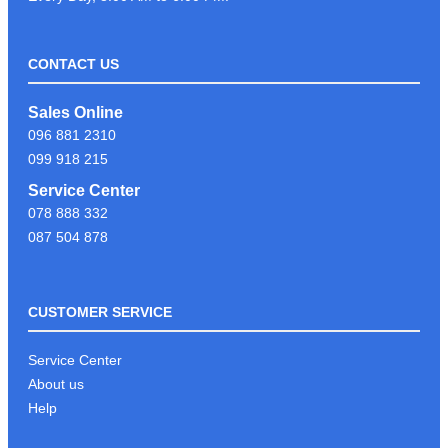
CONTACT US
LIKE & FOLLOW PAGE PSC
Sales Online
COMPUTER ដើម្បីទទួលបានព័ត៍មាន
096 881 2310
បច្ចេកវិទ្យាថ្មីៗបានមុនគេ
099 918 215
Service Center
078 888 332
អរគុណអតិថិជនដែរបានទុក្ខចិត្ត PSC
087 504 878
COMPUTER
CUSTOMER SERVICE
KEYBOARD GAMING G213
Service Center
About us
Help