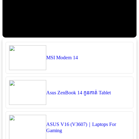
MSI Modern 14
Asus ZenBook 14 កូនកាត់ Tablet
ASUS V16 (V3607)｜Laptops For
Gaming