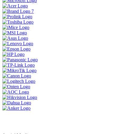
ទិញ 1 បាន 3 ចង់បានផលិតផលគុណភាព
ខ្ពស់ធន់ប្រើបានយូអាចមក Brand Lenovo
ទាំងនេះបាន
MSI Vector 17 HXខ្លាំងសាហាវសម្រាប់អ្នក
ចង់បានយកទៅ លេង Game កាត់តវីដេអូ
ឌីស្សាញ គូសប្លង់ គឺអេមតែម្តង
ប្រូម៉ូសិនអ៊ុំទូក 2024
LENOVO LEGION 5 IRX9