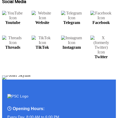
Social Media
Youtube
Website
Telegram
Facebook
សម្រាប់បងប្អូនមានតម្រូវការ UPS អាចរកបាន
នៅ PSC COMPUTER
Threads
TikTok
Instagram
ត្រៀមខ្លួនហើយនៅ?? ដូចអ្នកណាខ្លះចេញ
Twitter
មុខមក!!!!!!!
ASUS PROART P16
Opening Hours:
Every Day, 8:00 AM to 6:00 PM.
អ្នកលក់កំពូលចេះ ប៉ះ ភ្ញៀវកំពូលឆ្លាត