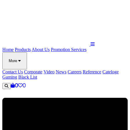
Home
Products
About Us
Promotion
Services
More
Contact Us
Corporate
Video
News
Careers
Reference
Cateloge
Gaming
Black List
0
0