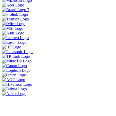
ទិញ 1 បាន 3 ចង់បានផលិតផលគុណភាព
ខ្ពស់ធន់ប្រើបានយូអាចមក Brand Lenovo
ទាំងនេះបាន
MSI Vector 17 HXខ្លាំងសាហាវសម្រាប់អ្នក
ចង់បានយកទៅ លេង Game កាត់តវីដេអូ
ឌីស្សាញ គូសប្លង់ គឺអេមតែម្តង
ប្រូម៉ូសិនអ៊ុំទូក 2024
LENOVO LEGION 5 IRX9