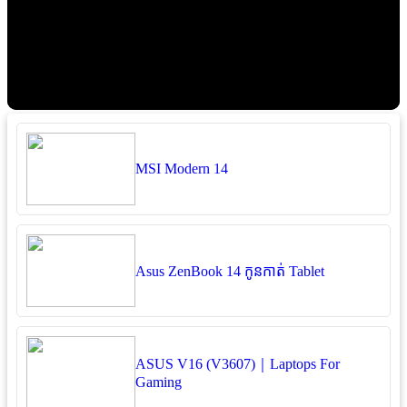
MSI Modern 14
Asus ZenBook 14 កូនកាត់ Tablet
ASUS V16 (V3607)｜Laptops For
Gaming