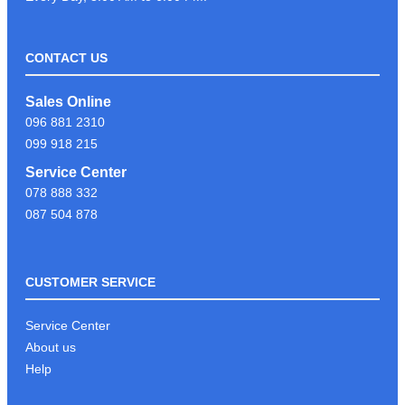
CONTACT US
LIKE & FOLLOW PAGE PSC
Sales Online
COMPUTER ដើម្បីទទួលបានព័ត៍មាន
096 881 2310
បច្ចេកវិទ្យាថ្មីៗបានមុនគេ
099 918 215
Service Center
078 888 332
អរគុណអតិថិជនដែរបានទុក្ខចិត្ត PSC
087 504 878
COMPUTER
CUSTOMER SERVICE
KEYBOARD GAMING G213
Service Center
About us
Help