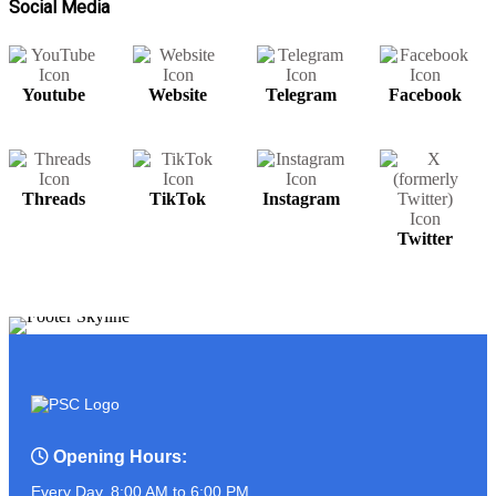
Social Media
Youtube
Website
Telegram
Facebook
សម្រាប់បងប្អូនមានតម្រូវការ UPS អាចរកបាន
នៅ PSC COMPUTER
Threads
TikTok
Instagram
ត្រៀមខ្លួនហើយនៅ?? ដូចអ្នកណាខ្លះចេញ
Twitter
មុខមក!!!!!!!
ASUS PROART P16
Opening Hours:
Every Day, 8:00 AM to 6:00 PM.
អ្នកលក់កំពូលចេះ ប៉ះ ភ្ញៀវកំពូលឆ្លាត