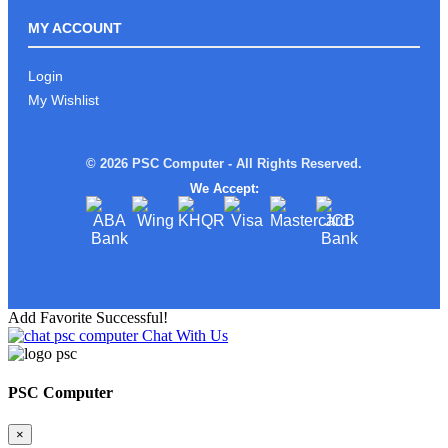
ROG ALLY Xអាចមក Test ផ្ទាល់នៅ PSC
COMPUTER បាន
MY ACCOUNT
Login
My Wishlist
រាល់ការទិញផលិតផល ពី PSC
COMPUTERលោកអ្នកនឹងទទួលបាន
© 2026 PSC Computer - All Rights Reserved.
We Accept:
ស្តើងស្រាលតែខ្លាំង!
Add Favorite Successful!
Chat With Us
Limited edition MSI STEAL16 Mercedes
AMG Moto Sport
PSC Computer
×