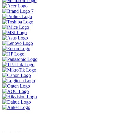
ទិញ 1 បាន 3 ចង់បានផលិតផលគុណភាព
ខ្ពស់ធន់ប្រើបានយូអាចមក Brand Lenovo
ទាំងនេះបាន
MSI Vector 17 HXខ្លាំងសាហាវសម្រាប់អ្នក
ចង់បានយកទៅ លេង Game កាត់តវីដេអូ
ឌីស្សាញ គូសប្លង់ គឺអេមតែម្តង
ប្រូម៉ូសិនអ៊ុំទូក 2024
LENOVO LEGION 5 IRX9