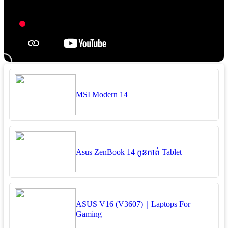
MSI Modern 14
Asus ZenBook 14 កូនកាត់ Tablet
ASUS V16 (V3607)｜Laptops For
Gaming