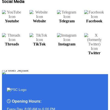
Social Media
Youtube
Website
Telegram
Facebook
សម្រាប់បងប្អូនមានតម្រូវការ UPS អាចរកបាន
នៅ PSC COMPUTER
Threads
TikTok
Instagram
ត្រៀមខ្លួនហើយនៅ?? ដូចអ្នកណាខ្លះចេញ
Twitter
មុខមក!!!!!!!
ASUS PROART P16
Opening Hours:
Every Day, 8:00 AM to 6:00 PM.
អ្នកលក់កំពូលចេះ ប៉ះ ភ្ញៀវកំពូលឆ្លាត