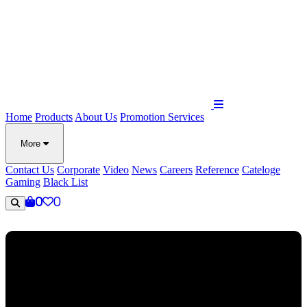
Home
Products
About Us
Promotion
Services
More
Contact Us
Corporate
Video
News
Careers
Reference
Cateloge
Gaming
Black List
0
0