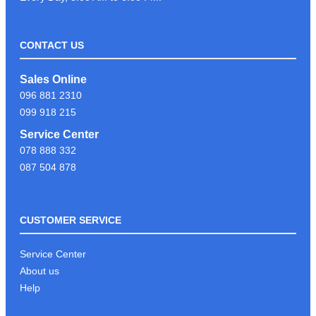
CONTACT US
LIKE & FOLLOW PAGE PSC
Sales Online
COMPUTER ដើម្បីទទួលបានព័ត៍មាន
096 881 2310
បច្ចេកវិទ្យាថ្មីៗបានមុនគេ
099 918 215
Service Center
078 888 332
អរគុណអតិថិជនដែរបានទុក្ខចិត្ត PSC
087 504 878
COMPUTER
CUSTOMER SERVICE
KEYBOARD GAMING G213
Service Center
About us
Help