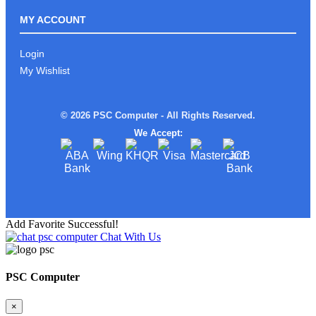
ROG ALLY Xអាចមក Test ផ្ទាល់នៅ PSC
COMPUTER បាន
MY ACCOUNT
Login
My Wishlist
រាល់ការទិញផលិតផល ពី PSC
COMPUTERលោកអ្នកនឹងទទួលបាន
© 2026 PSC Computer - All Rights Reserved.
We Accept:
ស្តើងស្រាលតែខ្លាំង!
Add Favorite Successful!
Chat With Us
Limited edition MSI STEAL16 Mercedes
AMG Moto Sport
PSC Computer
×