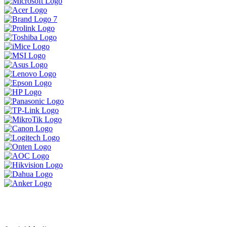
ទិញ 1 បាន 3 ចង់បានផលិតផលគុណភាព
ខ្ពស់ធន់ប្រើបានយូអាចមក Brand Lenovo
ទាំងនេះបាន
MSI Vector 17 HXខ្លាំងសាហាវសម្រាប់អ្នក
ចង់បានយកទៅ លេង Game កាត់តវីដេអូ
ឌីស្សាញ គូសប្លង់ គឺអេមតែម្តង
ប្រូម៉ូសិនអ៊ុំទូក 2024
LENOVO LEGION 5 IRX9