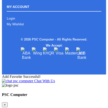
ROG ALLY Xអាចមក Test ផ្ទាល់នៅ PSC
COMPUTER បាន
MY ACCOUNT
Login
My Wishlist
រាល់ការទិញផលិតផល ពី PSC
COMPUTERលោកអ្នកនឹងទទួលបាន
© 2026 PSC Computer - All Rights Reserved.
We Accept:
ស្តើងស្រាលតែខ្លាំង!
Add Favorite Successful!
Chat With Us
Limited edition MSI STEAL16 Mercedes
AMG Moto Sport
PSC Computer
×