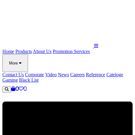
Home
Products
About Us
Promotion
Services
More
Contact Us
Corporate
Video
News
Careers
Reference
Cateloge
Gaming
Black List
0
0