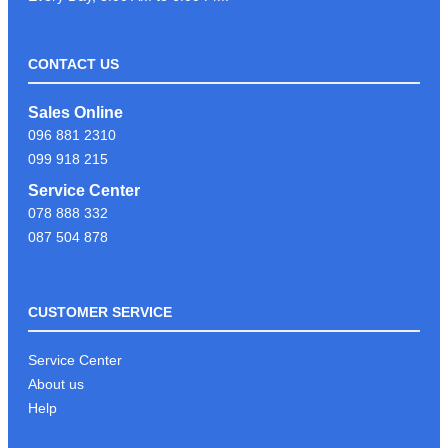
CONTACT US
LIKE & FOLLOW PAGE PSC
Sales Online
COMPUTER ដើម្បីទទួលបានព័ត៍មាន
096 881 2310
បច្ចេកវិទ្យាថ្មីៗបានមុនគេ
099 918 215
Service Center
078 888 332
អរគុណអតិថិជនដែរបានទុក្ខចិត្ត PSC
087 504 878
COMPUTER
CUSTOMER SERVICE
KEYBOARD GAMING G213
Service Center
About us
Help