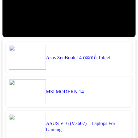
Asus ZenBook 14 កូនកាត់ Tablet
MSI MODERN 14
ASUS V16 (V3607)｜Laptops For
Gaming