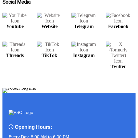
Social Media
Youtube
Website
Telegram
Facebook
សម្រាប់បងប្អូនមានតម្រូវការ UPS អាចរកបាន
នៅ PSC COMPUTER
Threads
TikTok
Instagram
ត្រៀមខ្លួនហើយនៅ?? ដូចអ្នកណាខ្លះចេញ
Twitter
មុខមក!!!!!!!
ASUS PROART P16
Opening Hours:
Every Day, 8:00 AM to 6:00 PM.
អ្នកលក់កំពូលចេះ ប៉ះ ភ្ញៀវកំពូលឆ្លាត