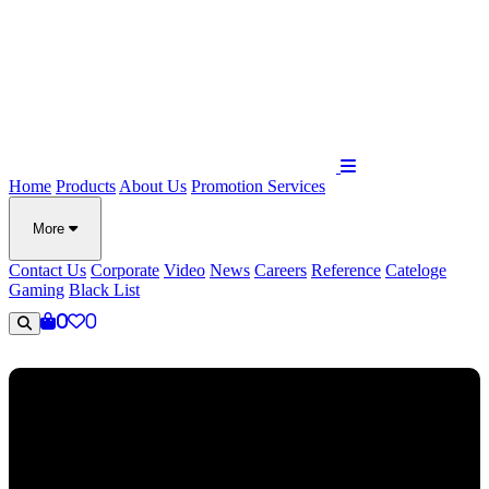
Home
Products
About Us
Promotion
Services
More
Contact Us
Corporate
Video
News
Careers
Reference
Cateloge
Gaming
Black List
0
0