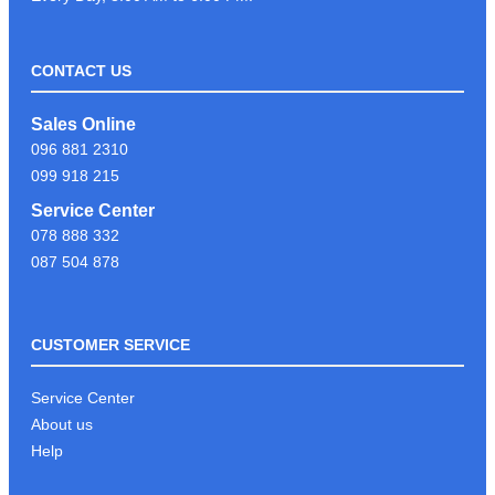
CONTACT US
LIKE & FOLLOW PAGE PSC
Sales Online
COMPUTER ដើម្បីទទួលបានព័ត៍មាន
096 881 2310
បច្ចេកវិទ្យាថ្មីៗបានមុនគេ
099 918 215
Service Center
078 888 332
អរគុណអតិថិជនដែរបានទុក្ខចិត្ត PSC
087 504 878
COMPUTER
CUSTOMER SERVICE
KEYBOARD GAMING G213
Service Center
About us
Help