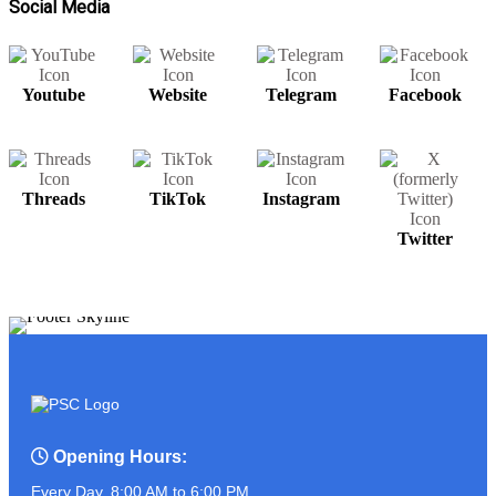
Social Media
Youtube
Website
Telegram
Facebook
សម្រាប់បងប្អូនមានតម្រូវការ UPS អាចរកបាន
នៅ PSC COMPUTER
Threads
TikTok
Instagram
ត្រៀមខ្លួនហើយនៅ?? ដូចអ្នកណាខ្លះចេញ
Twitter
មុខមក!!!!!!!
ASUS PROART P16
Opening Hours:
Every Day, 8:00 AM to 6:00 PM.
អ្នកលក់កំពូលចេះ ប៉ះ ភ្ញៀវកំពូលឆ្លាត