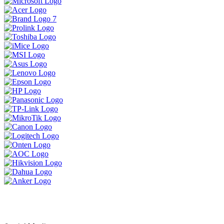
ទិញ 1 បាន 3 ចង់បានផលិតផលគុណភាព
ខ្ពស់ធន់ប្រើបានយូអាចមក Brand Lenovo
ទាំងនេះបាន
MSI Vector 17 HXខ្លាំងសាហាវសម្រាប់អ្នក
ចង់បានយកទៅ លេង Game កាត់តវីដេអូ
ឌីស្សាញ គូសប្លង់ គឺអេមតែម្តង
ប្រូម៉ូសិនអ៊ុំទូក 2024
LENOVO LEGION 5 IRX9