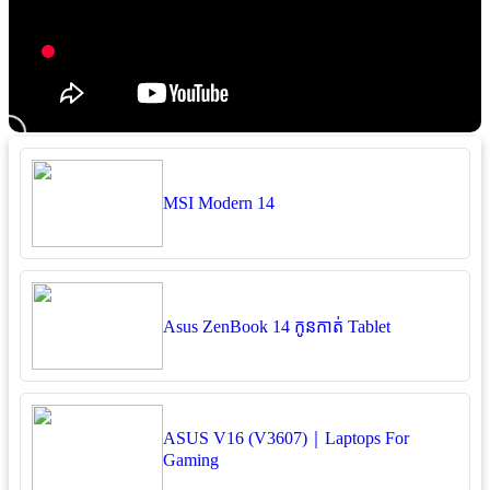
MSI Modern 14
Asus ZenBook 14 កូនកាត់ Tablet
ASUS V16 (V3607)｜Laptops For
Gaming