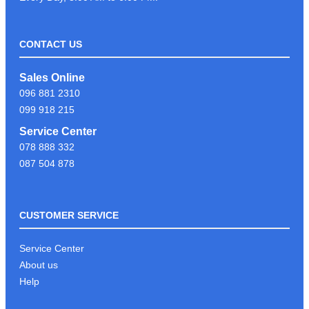
CONTACT US
LIKE & FOLLOW PAGE PSC
Sales Online
COMPUTER ដើម្បីទទួលបានព័ត៍មាន
096 881 2310
បច្ចេកវិទ្យាថ្មីៗបានមុនគេ
099 918 215
Service Center
078 888 332
អរគុណអតិថិជនដែរបានទុក្ខចិត្ត PSC
087 504 878
COMPUTER
CUSTOMER SERVICE
KEYBOARD GAMING G213
Service Center
About us
Help