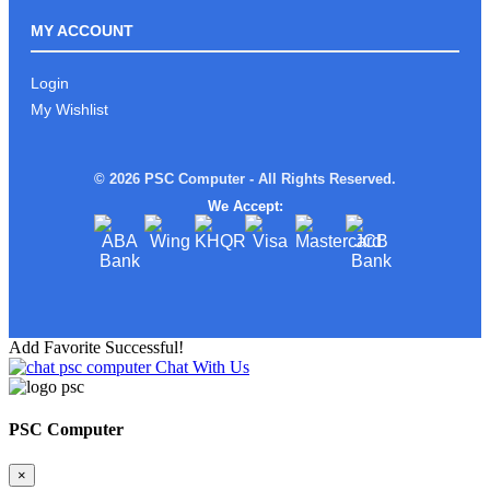
ROG ALLY Xអាចមក Test ផ្ទាល់នៅ PSC
COMPUTER បាន
MY ACCOUNT
Login
My Wishlist
រាល់ការទិញផលិតផល ពី PSC
COMPUTERលោកអ្នកនឹងទទួលបាន
© 2026 PSC Computer - All Rights Reserved.
We Accept:
ស្តើងស្រាលតែខ្លាំង!
Add Favorite Successful!
Chat With Us
Limited edition MSI STEAL16 Mercedes
AMG Moto Sport
PSC Computer
×