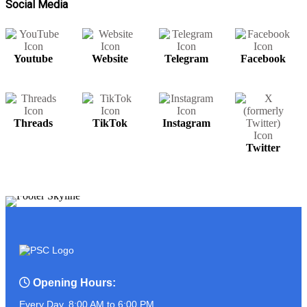
Social Media
Youtube
Website
Telegram
Facebook
សម្រាប់បងប្អូនមានតម្រូវការ UPS អាចរកបាន
នៅ PSC COMPUTER
Threads
TikTok
Instagram
ត្រៀមខ្លួនហើយនៅ?? ដូចអ្នកណាខ្លះចេញ
Twitter
មុខមក!!!!!!!
ASUS PROART P16
Opening Hours:
Every Day, 8:00 AM to 6:00 PM.
អ្នកលក់កំពូលចេះ ប៉ះ ភ្ញៀវកំពូលឆ្លាត