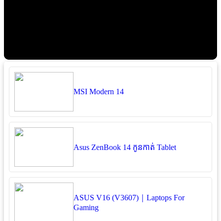
MSI Modern 14
Asus ZenBook 14 កូនកាត់ Tablet
ASUS V16 (V3607)｜Laptops For
Gaming