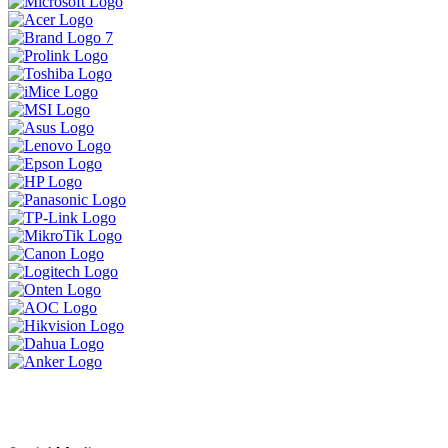
ទិញ 1 បាន 3 ចង់បានផលិតផលគុណភាព
ខ្ពស់ធន់ប្រើបានយូអាចមក Brand Lenovo
ទាំងនេះបាន
MSI Vector 17 HXខ្លាំងសាហាវសម្រាប់អ្នក
ចង់បានយកទៅ លេង Game កាត់តវីដេអូ
ឌីស្សាញ គូសប្លង់ គឺអេមតែម្តង
ប្រូម៉ូសិនអ៊ុំទូក 2024
LENOVO LEGION 5 IRX9