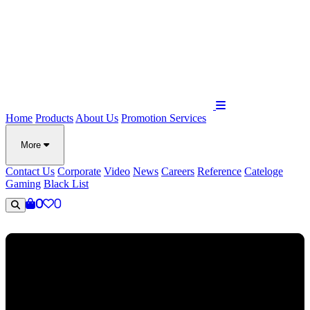
Home
Products
About Us
Promotion
Services
More
Contact Us
Corporate
Video
News
Careers
Reference
Cateloge
Gaming
Black List
0
0